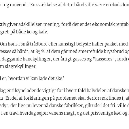
mor og omvendt. En svækkelse af dette bånd ville være en dødsdo
iv giver adskillelsen mening, fordi det er det økonomisk rentab
greb på både ko og kalv.
m høns i små trådbure eller kunstigt belyste haller pakket med 
sses så hårdt, at 85 % af dem går med smertefulde brystbrud o
o. daggamle hanekyllinger, der årligt gasses og "kasseres", ford
om slagtekyllinger.
er, hvordan vi kan lade det ske?
ag er tilsyneladende vigtigt for i hvert fald halvdelen af dansker
2. En del af forklaringen på problemet skal derfor nok findes i, at
yr, der lige nu lever på danske fabrikker, gik ude i det fri, vill
Og i en travl hverdag sejrer vanens magt, og det prisvenlige kød o