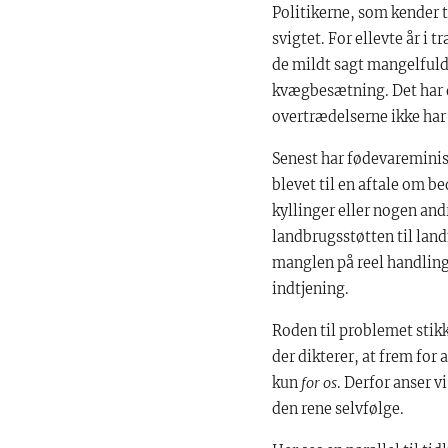
Politikerne, som kender 
svigtet. For ellevte år i 
de mildt sagt mangelfuld
kvægbesætning. Det har di
overtrædelserne ikke har
Senest har fødevareminis
blevet til en aftale om b
kyllinger eller nogen and
landbrugsstøtten til lan
manglen på reel handling 
indtjening.
Roden til problemet stikk
der dikterer, at frem for 
kun
for os
. Derfor anser v
den rene selvfølge.