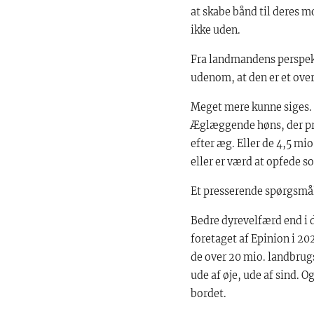
at skabe bånd til deres 
ikke uden.
Fra landmandens perspekt
udenom, at den er et over
Meget mere kunne siges. O
Æglæggende høns, der pre
efter æg. Eller de 4,5 mi
eller er værd at opfede s
Et presserende spørgsmål 
Bedre dyrevelfærd end i d
foretaget af Epinion i 202
de over 20 mio. landbrugsd
ude af øje, ude af sind. 
bordet.