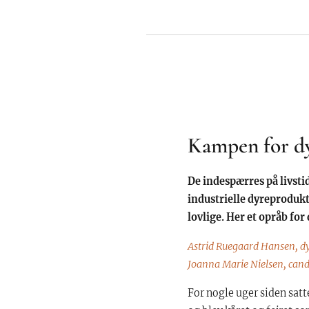
Kampen for dyr
De indespærres på livsti
industrielle dyreprodukti
lovlige. Her et opråb fo
Astrid Ruegaard Hansen, d
Joanna Marie Nielsen, cand
For nogle uger siden sat