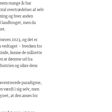
ennem mange år har
antal overtrædelser af selv
tning og hver anden
ed landbruget, men da
ret.
meren 2023, og det er
nu vedtaget – hverken for
 sinde, kunne de målrette
en at dømme ud fra
dustrien og sikre dens
skecentrerede paradigme,
n værdi i sig selv, men
groet, at den anses for