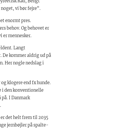
Dyreetisk Råd, Bengt
oget, vi bør fejre".
 et enormt pres.
kers behov. Og behovet er
vi er mennesker.
ældent. Langt
r. De kommer aldrig ud på
en. Her nogle nedslag i
r og klogere end fx hunde.
e i den konventionelle
gå på. I Danmark
.
 er det helt frem til 2035
ange jernbøjler på spalte-