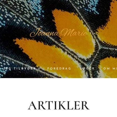
JEG TILBYDER
FOREDRAG
BØGER
OM M
ARTIKLER