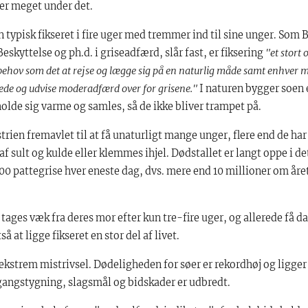
der meget under det.
un typisk fikseret i fire uger med tremmer ind til sine unger. Som
eskyttelse og ph.d. i griseadfærd, slår fast, er fiksering
"et stort
behov som det at rejse og lægge sig på en naturlig måde samt enhver m
 rede og udvise moderadfærd
over for grisene
."
I naturen bygger soen 
lde sig varme og samles, så de ikke bliver trampet på.
trien fremavlet til at få unaturligt mange unger, flere end de har
f sult og kulde eller klemmes ihjel. Dødstallet er langt oppe i de
00 pattegrise hver eneste dag, dvs. mere end 10 millioner om året 
ages væk fra deres mor efter kun tre-fire uger, og allerede få d
så at ligge fikseret en stor del af livet.
ekstrem mistrivsel. Dødeligheden for søer er rekordhøj og ligger 
angstygning, slagsmål og bidskader er udbredt.