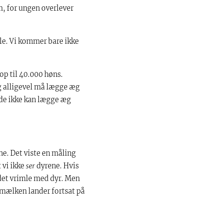
m, for ungen overlever
le. Vi kommer bare ikke
op til 40.000 høns.
g alligevel må lægge æg
i de ikke kan lægge æg
ne. Det viste en måling
 vi ikke
ser
dyrene. Hvis
e det vrimle med dyr. Men
g mælken lander fortsat på