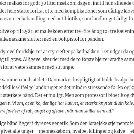
ko malkes for godt 30 liter mælk om dagen, indtil hun allerede 
det hele starte forfra, ofte med komplikationer som dårlige klov
nævnte er behandling med antibiotika, som landbruget årligt bru
live op til 25 år, er malkekoen efter tre-fire år og to-tre kælvni
alkemaskine slutter med en boltpistol for panden.
vi dyrevelfærdshjertet at styre efter på kødpakken. Det udgør da og
g til græs. Alligevel sker der med de to første hjerter stadig sam
n for at være sammen med sin unge.
 sammen med, at det i Danmark er lovpligtigt at holde hvalpe ho
e adskilles? Ifølge landbruget er det mindre stressende for ko og ka
er stærkere bånd. Det er muligt. Men som professor i bioetik og 
gen tvivl om, at en ko, der lige har kælvet, er stærkt knyttet til sin kalv
være følelser af tab, angst og afsavn, når man skiller dem ad."
ge bånd ligger i dyrenes genetik. Som den israelske stjerneprofe
 givet alle unger – menneskebørn, hvalpe, killinger og kalve – 