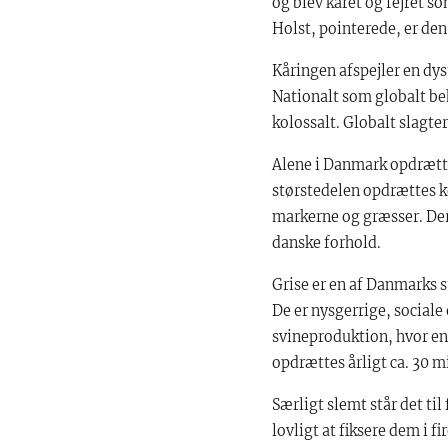
og blev kåret og fejret 
Holst, pointerede, er den
Kåringen afspejler en dys
Nationalt som globalt beh
kolossalt. Globalt slagte
Alene i Danmark opdrættes
størstedelen opdrættes k
markerne og græsser. Dere
danske forhold.
Grise er en af Danmarks s
De er nysgerrige, sociale
svineproduktion, hvor en 
opdrættes årligt ca. 30 m
Særligt slemt står det til
lovligt at fiksere dem i f