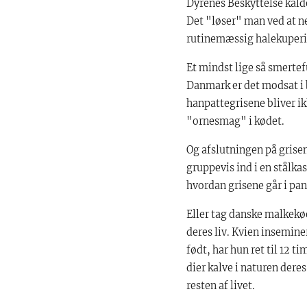
Dyrenes Beskyttelse kald
Det "løser" man ved at ne
rutinemæssig halekuperin
Et mindst lige så smertef
Danmark er det modsat i b
hanpattegrisene bliver ik
"ornesmag" i kødet.
Og afslutningen på grisen
gruppevis ind i en stålk
hvordan grisene går i pan
Eller tag danske malkekø
deres liv. Kvien insemin
født, har hun ret til 12 
dier kalve i naturen dere
resten af livet.