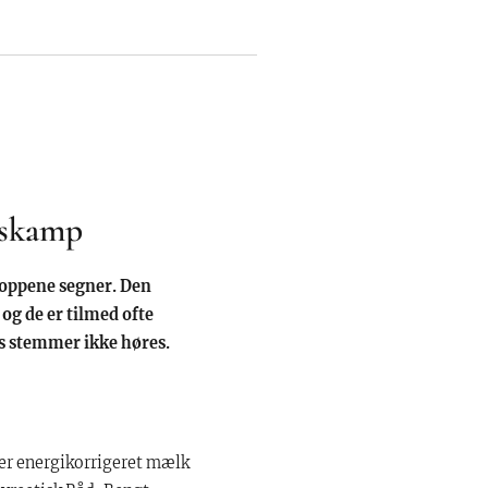
ngskamp
kroppene segner. Den
 og de er tilmed ofte
is stemmer ikke høres.
ter energikorrigeret mælk