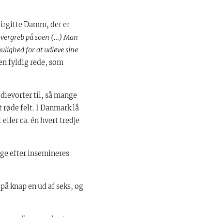
 Birgitte Damm, der er
 overgreb på soen (…) Man
ulighed for at udleve sine
en fyldig rede, som
 dievorter til, så mange
t røde felt. I Danmark lå
eller ca. én hvert tredje
age efter insemineres
på knap en ud af seks, og