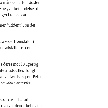
to måneder efter fødslen
e og yverbetændelse til
ger i tonsvis af.
nger "udtjent", og det
så visse fremskridt i
me adskillelse, der
s deres mor i 8 uger og
lv at adskilles tidligt,
dyrevelfærdsekspert Peter
, og kalven er stærkt
ssor Yuval Harari
et overvældende behov for