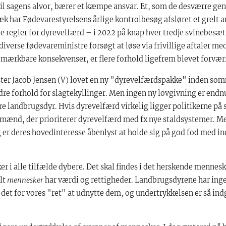
til sagens alvor, bærer et kæmpe ansvar. Et, som de desværre g
træk har Fødevarestyrelsens årlige kontrolbesøg afsløret et grelt 
e regler for dyrevelfærd – i 2022 på knap hver tredje svinebesæ
verse fødevareministre forsøgt at løse via frivillige aftaler m
 mærkbare konsekvenser, er flere forhold ligefrem blevet forvær
ter Jacob Jensen (V) lovet en ny "dyrevelfærdspakke" inden som
edre forhold for slagtekyllinger. Men ingen ny lovgivning er end
re landbrugsdyr. Hvis dyrevelfærd virkelig ligger politikerne på
dmænd, der prioriterer dyrevelfærd med fx nye staldsystemer. M
er deres hovedinteresse åbenlyst at holde sig på god fod med in
er i alle tilfælde dybere. Det skal findes i det herskende menne
alt
mennesker
har værdi og rettigheder. Landbrugsdyrene har inge
i det for vores "ret" at udnytte dem, og undertrykkelsen er så ind