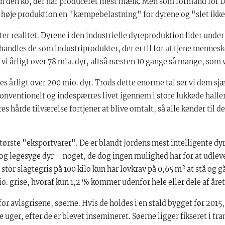
som den ko, der har produceret mest mælk. Men som formand for 
 høje produktion en "kæmpebelastning" for dyrene og "slet ikke n
ter realitet. Dyrene i den industrielle dyreproduktion lider under
andles de som industriprodukter, der er til for at tjene mennes
r vi årligt over 78 mia. dyr, altså næsten 10 gange så mange, som 
 årligt over 200 mio. dyr. Trods dette enorme tal ser vi dem sj
onventionelt og indespærres livet igennem i store lukkede halle
s hårde tilværelse fortjener at blive omtalt, så alle kender til d
tørste "eksportvarer". De er blandt Jordens mest intelligente dy
 og legesyge dyr – noget, de dog ingen mulighed har for at udlev
stor slagtegris på 100 kilo kun har lovkrav på 0,65 m² at stå og 
io. grise, hvoraf kun 1,2 % kommer udenfor hele eller dele af året
 for avlsgrisene, søerne. Hvis de holdes i en stald bygget før 2015,
ire uger, efter de er blevet insemineret. Søerne ligger fikseret i tr