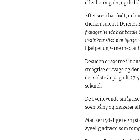
eller betongulv, og de li
Efter soen har født, er h
chefkonsulent i Dyrenes B
fratager hende helt basale 
instinkter såsom at bygge
hjælper ungerne med at ho
Desuden er søerne i indus
smågrise er svage og dør a
det sidste år på godt 27.4
sekund.
De overlevende smågrise t
soen på ny og risikerer alt
Man ser tydelige tegn på 
sygelig adfærd som tomg