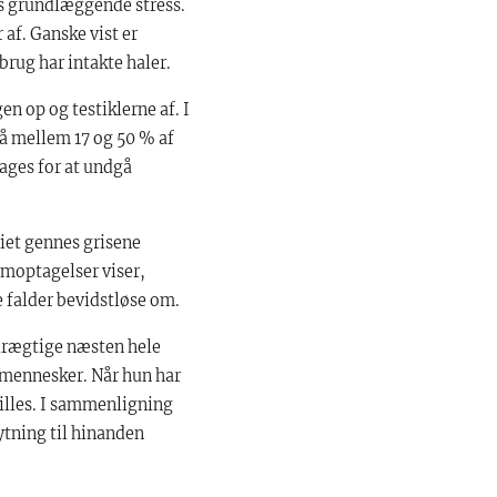
es grundlæggende stress.
af. Ganske vist er
rug har intakte haler.
en op og testiklerne af. I
så mellem 17 og 50 % af
tages for at undgå
riet gennes grisene
lmoptagelser viser,
e falder bevidstløse om.
drægtige næsten hele
 mennesker. Når hun har
killes. I sammenligning
nytning til hinanden