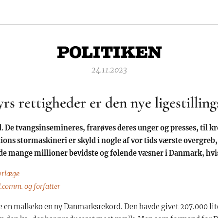
24.11.2023
s rettigheder er den nye ligestilli
d. De tvangsinsemineres, frarøves deres unger og presses, til 
ons stormaskineri er skyld i nogle af vor tids værste overgreb,
r de mange millioner bevidste og følende væsner i Danmark, hv
yrlæge
.comm. og forfatter
te en malkeko en ny Danmarksrekord. Den havde givet 207.000 li