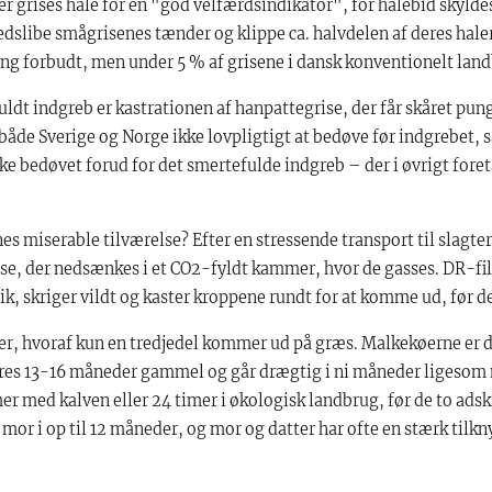
er grises hale for en "god velfærdsindikator", for halebid skyld
dslibe smågrisenes tænder og klippe ca. halvdelen af deres haler 
g forbudt, men under 5 % af grisene i dansk konventionelt landb
uldt indgreb er kastrationen af hanpattegrise, der får skåret pung
åde Sverige og Norge ikke lovpligtigt at bedøve før indgrebet, 
ke bedøvet forud for det smertefulde indgreb – der i øvrigt fore
es miserable tilværelse? Efter en stressende transport til slagte
asse, der nedsænkes i et CO2-fyldt kammer, hvor de gasses. DR-fi
ik, skriger vildt og kaster kroppene rundt for at komme ud, før d
er, hvoraf kun en tredjedel kommer ud på græs. Malkekøerne er 
eres 13-16 måneder gammel og går drægtig i ni måneder ligesom
timer med kalven eller 24 timer i økologisk landbrug, før de to ads
s mor i op til 12 måneder, og mor og datter har ofte en stærk tilk