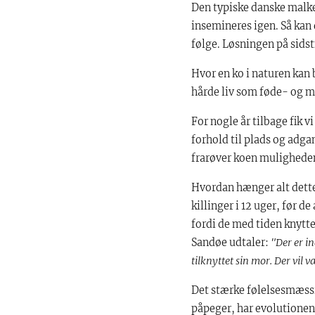
Den typiske danske malke
insemineres igen. Så kan 
følge. Løsningen på sidst
Hvor en ko i naturen kan b
hårde liv som føde- og m
For nogle år tilbage fik 
forhold til plads og adgan
frarøver koen mulighede
Hvordan hænger alt dette
killinger i 12 uger, før d
fordi de med tiden knytt
Sandøe udtaler:
"Der er in
tilknyttet sin mor. Der vil 
Det stærke følelsesmæssi
påpeger, har evolutionen